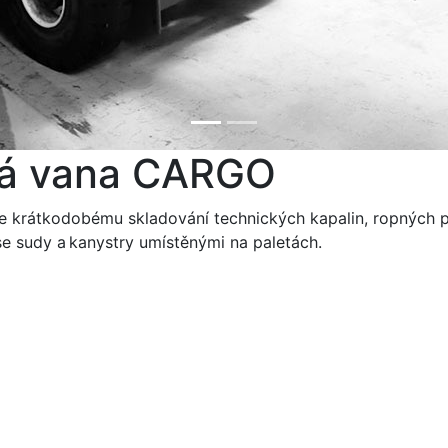
ná vana CARGO
 krátkodobému skladování technických kapalin, ropných pro
se sudy a kanystry umístěnými na paletách.