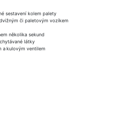
é sestavení kolem palety
zdvižným či paletovým vozíkem
hem několika sekund
achytávané látky
 a kulovým ventilem