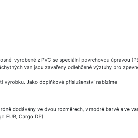
sné, vyrobené z PVC se speciální povrchovou úpravou (P
hytných van jsou zavařeny odlehčené výztuhy pro zpevnění
í výrobku. Jako doplňkové příslušenství nabízíme
rdně dodávány ve dvou rozměrech, v modré barvě a ve var
go EUR, Cargo DP).