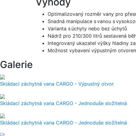
Výhody
Optimalizovaný rozměr vany pro přesn
Snadná manipulace s vanou s vysoko
Varianta s úchyty nebo bez úchytů
Nádrž pro 210/300 litrů sestavená bě
Integrovaný ukazatel výšky hladiny z
Možnost vybavení výpustným otvorem
Galerie
Skládací záchytná vana CARGO - Výpustný otvor
Skládací záchytná vana CARGO - Jednoduše složitelná
Skládací záchytná vana CARGO - Jednoduše složitelná